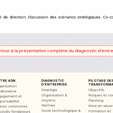
de direction. Discussion des scénarios stratégiques. Co-co
tour à la présentation complète du diagnostic d'entr
TRE ADN
DIAGNOSTIC
PILOTAGE DE
D'ENTREPRISE
TRANSFORMA
ganisation
Stratégie
Objectifs
laborative
Organisation &
Risques et co
gagement et
moyens
Planning
ponsabilité
Normes
Mise en œuvr
leurs communes
Socle technologique &
Formation et
sociés fondateurs