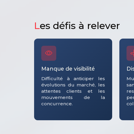
L
es défis à relever
Manque de visibilité
Di
Difficulté à anticiper les
Mul
évolutions du marché, les
sa
attentes clients et les
re
mouvements de la
pe
concurrence.
col