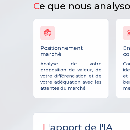
C
e que nous analys
Positionnement
En
marché
co
Analyse de votre
Ca
proposition de valeur, de
id
votre différenciation et de
et
votre adéquation avec les
b
attentes du marché.
mei
L
'apport de l'IA