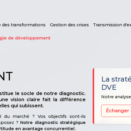
e des transformations
Gestion des crises
Transmission d'e
égie de développement
NT
La strat
DVE
itue le socle de notre diagnostic.
Notre analyse 
e vision claire fait la différence
lles qui subissent.
Échanger 
ité du marché ? Vos objectifs sont-ils
isposez ?
Notre diagnostic stratégique
rtitude en avantage concurrentiel.