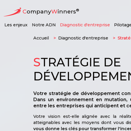
®
C
ompany
W
inners
Les enjeux
Notre ADN
Diagnostic d'entreprise
Pilotag
Accueil
Diagnostic d'entreprise
Strat
S
TRATÉGIE DE
DÉVELOPPEME
Votre stratégie de développement const
Dans un environnement en mutation, un
entre les entreprises qui anticipent et ce
Votre vision est-elle alignée avec la réal
atteignables avec les moyens dont vous d
vous donne les clés pour transformer l'ince