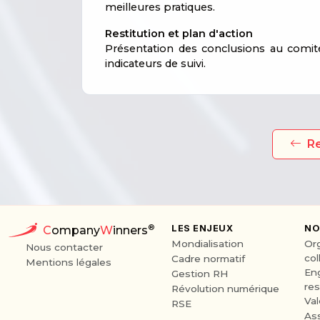
meilleures pratiques.
Restitution et plan d'action
Présentation des conclusions au comité 
indicateurs de suivi.
Re
®
LES ENJEUX
NO
C
ompany
W
inners
Mondialisation
Or
Nous contacter
col
Cadre normatif
Mentions légales
En
Gestion RH
res
Révolution numérique
Va
RSE
As