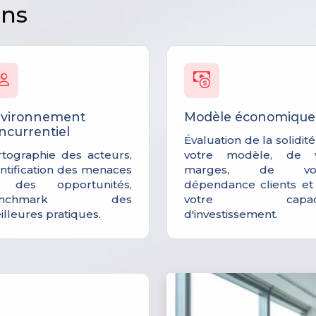
ons
vironnement
Modèle économique
ncurrentiel
Évaluation de la solidit
rtographie des acteurs,
votre modèle, de 
entification des menaces
marges, de vot
 des opportunités,
dépendance clients et
enchmark des
votre capaci
lleures pratiques.
d'investissement.