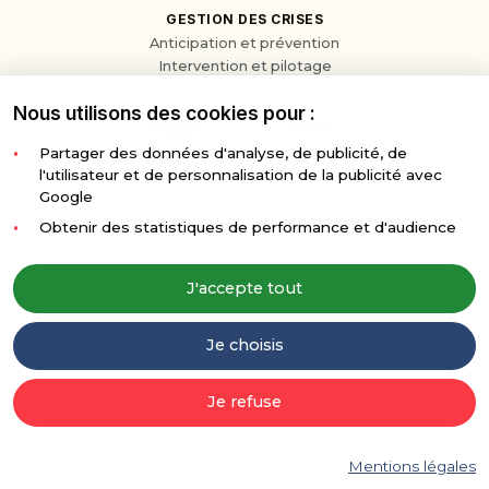
GESTION DES CRISES
Anticipation et prévention
Intervention et pilotage
Résilience et apprentissage
Nous utilisons des cookies pour :
TRANSMISSION D'EXPÉRIENCE
Stratégie de développement
Partager des données d'analyse, de publicité, de
Apports de l'IA aux entreprises
l'utilisateur et de personnalisation de la publicité avec
Gestion des crises
Google
Charisme et communication
Obtenir des statistiques de performance et d'audience
®
© 2026 CompanyWinners
. Tous droits réservés.
J'accepte tout
Je choisis
Je refuse
Mentions légales