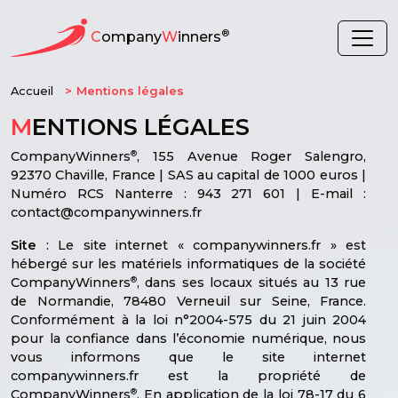
®
C
ompany
W
inners
Accueil
Mentions légales
M
ENTIONS LÉGALES
®
CompanyWinners
, 155 Avenue Roger Salengro,
92370 Chaville, France | SAS au capital de 1000 euros |
Numéro RCS Nanterre : 943 271 601 | E-mail :
contact@companywinners.fr
Site
: Le site internet « companywinners.fr » est
hébergé sur les matériels informatiques de la société
®
CompanyWinners
, dans ses locaux situés au 13 rue
de Normandie, 78480 Verneuil sur Seine, France.
Conformément à la loi n°2004-575 du 21 juin 2004
pour la confiance dans l’économie numérique, nous
vous informons que le site internet
companywinners.fr est la propriété de
®
CompanyWinners
. En application de la loi 78-17 du 6