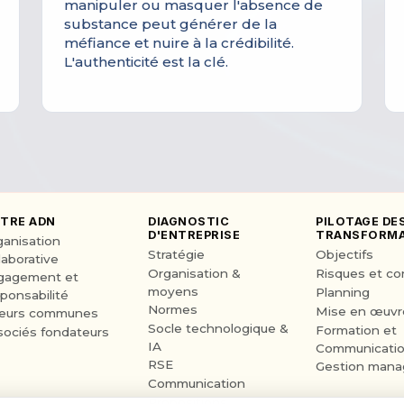
manipuler ou masquer l'absence de
substance peut générer de la
méfiance et nuire à la crédibilité.
L'authenticité est la clé.
TRE ADN
DIAGNOSTIC
PILOTAGE DE
D'ENTREPRISE
TRANSFORMA
ganisation
Stratégie
Objectifs
laborative
Organisation &
Risques et co
gagement et
moyens
Planning
ponsabilité
Normes
Mise en œuvr
leurs communes
Socle technologique &
Formation et
sociés fondateurs
IA
Communicati
RSE
Gestion manag
Communication
Propositions