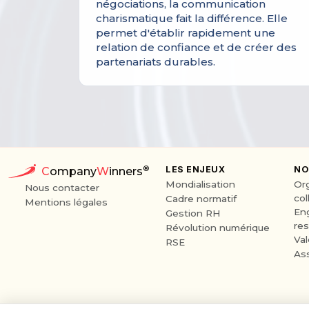
négociations, la communication
charismatique fait la différence. Elle
permet d'établir rapidement une
relation de confiance et de créer des
partenariats durables.
®
LES ENJEUX
NO
C
ompany
W
inners
Mondialisation
Or
Nous contacter
col
Cadre normatif
Mentions légales
En
Gestion RH
res
Révolution numérique
Va
RSE
As