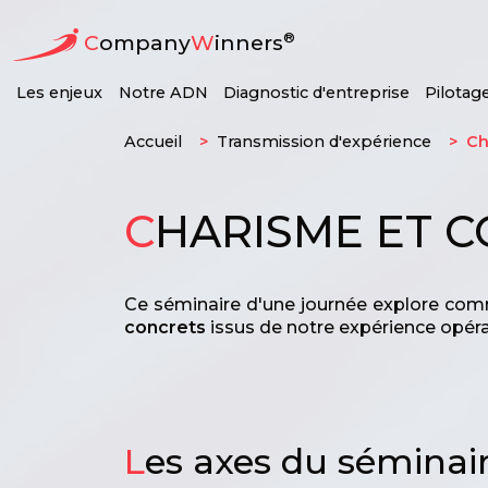
®
C
ompany
W
inners
Les enjeux
Notre ADN
Diagnostic d'entreprise
Pilotag
Accueil
Transmission d'expérience
Ch
C
HARISME ET 
Ce séminaire d'une journée explore com
concrets
issus de notre expérience opéra
L
es axes du séminai