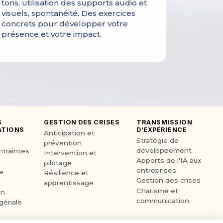
tons, utilisation des supports audio et
visuels, spontanéité. Des exercices
concrets pour développer votre
présence et votre impact.
S
GESTION DES CRISES
TRANSMISSION
TIONS
D'EXPÉRIENCE
Anticipation et
Stratégie de
prévention
développement
ntraintes
Intervention et
Apports de l'IA aux
pilotage
entreprises
e
Résilience et
Gestion des crises
apprentissage
Charisme et
on
communication
ériale